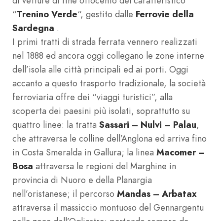
di vetture di fine ottocento del caratteristico
“
Trenino Verde
“, gestito dalle
Ferrovie della
Sardegna
.
I primi tratti di strada ferrata vennero realizzati
nel 1888 ed ancora oggi collegano le zone interne
dell’isola alle città principali ed ai porti. Oggi
accanto a questo trasporto tradizionale, la società
ferroviaria offre dei “viaggi turistici”, alla
scoperta dei paesini più isolati, soprattutto su
quattro linee: la tratta
Sassari – Nulvi – Palau
,
che attraversa le colline dell’Anglona ed arriva fino
in Costa Smeralda in Gallura; la linea
Macomer –
Bosa
attraversa le regioni del Marghine in
provincia di Nuoro e della Planargia
nell’oristanese; il percorso
Mandas – Arbatax
attraversa il massiccio montuoso del Gennargentu