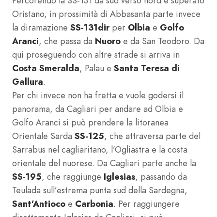
Percorendo la SS-131 da sud verso nord e superato
Oristano, in prossimità di Abbasanta parte invece
la diramazione
SS-131dir
per
Olbia
e
Golfo
Aranci
, che passa da
Nuoro
e da San Teodoro. Da
qui proseguendo con altre strade si arriva in
Costa Smeralda
, Palau e
Santa Teresa di
Gallura
.
Per chi invece non ha fretta e vuole godersi il
panorama, da Cagliari per andare ad Olbia e
Golfo Aranci si può prendere la litoranea
Orientale Sarda
SS-125
, che attraversa parte del
Sarrabus nel cagliaritano, l’Ogliastra e la costa
orientale del nuorese. Da Cagliari parte anche la
SS-195
, che raggiunge
Iglesias
, passando da
Teulada sull’estrema punta sud della Sardegna,
Sant’Antioco
e
Carbonia
. Per raggiungere