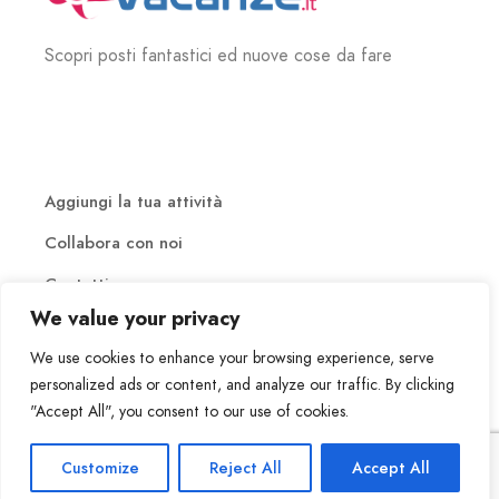
Scopri posti fantastici ed nuove cose da fare
Aggiungi la tua attività
Collabora con noi
Contatti
We value your privacy
We use cookies to enhance your browsing experience, serve
personalized ads or content, and analyze our traffic. By clicking
"Accept All", you consent to our use of cookies.
Copyrights © 2007 – 2023 PianetaVACANZE.it Tutti i diritti
Customize
Reject All
Accept All
Termini e condizioni
Privacy Policy
Credits
riservati
|
|