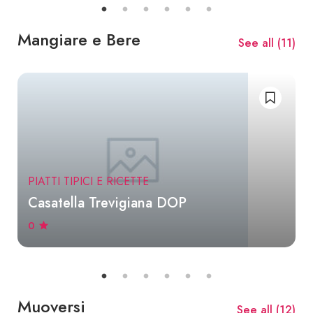
Mangiare e Bere
See all (
11
)
PIATTI TIPICI E RICETTE
Casatella Trevigiana DOP
0
Muoversi
See all (
12
)