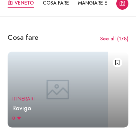
VENETO
COSA FARE
MANGIARE E BERE
MU
Cosa fare
See all (
178
)
ITINERARI
Rovigo
0