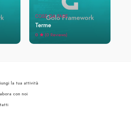
COSE DA FARE
Terme
0
(0 Reviews)
ungi la tua attività
labora con noi
atti