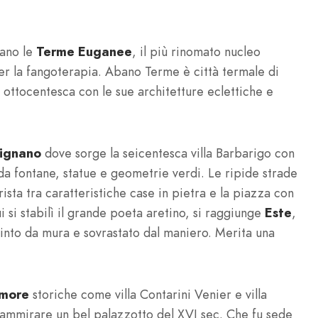
rano le
Terme Euganee
, il più rinomato nucleo
r la fangoterapia. Abano Terme è città termale di
u ottocentesca con le sue architetture eclettiche e
zignano
dove sorge la seicentesca villa Barbarigo con
 da fontane, statue e geometrie verdi. Le ripide strade
sta tra caratteristiche case in pietra e la piazza con
ui si stabilì il grande poeta aretino, si raggiunge
Este
,
cinto da mura e sovrastato dal maniero. Merita una
imore
storiche come villa Contarini Venier e villa
ammirare un bel palazzotto del XVI sec. Che fu sede