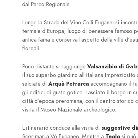
dal Parco Regionale.
Lungo la Strada del Vino Colli Euganei si incont
termale d’Europa, luogo di benessere famoso pe
antica fama e conserva l’aspetto della ville d’ea
floreali.
Poco distante si raggiunge
Valsanzibio di Gal
il suo superbo giardino all’italiana impreziosito
selciate di
Arquà Petrarca
accompagnano il turi
gli edifici di gusto gotico. Lasciato il borgo in c
città d’epoca preromana, con il centro storico 
visita il Museo Nazionale archeologico.
L’itinerario conduce alla visita di
suggestive d
Sceriman a Vò Euganeo. Mentre a
Teolo
si può 