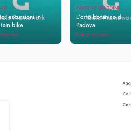
RARI
PARCHI E GIARDINI
o: escursioni in
L’orto botanico di
tain bike
Padova
0
 Reviews)
(0 Reviews)
Aggi
Col
Cont