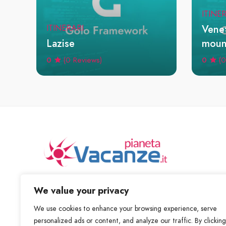
ITINE
Venet
ITINERARI
Lazise
moun
0
0
(0 Reviews)
(0
Scopri posti fantastici ed nuove cose da fare
We value your privacy
We use cookies to enhance your browsing experience, serve
personalized ads or content, and analyze our traffic. By clicking