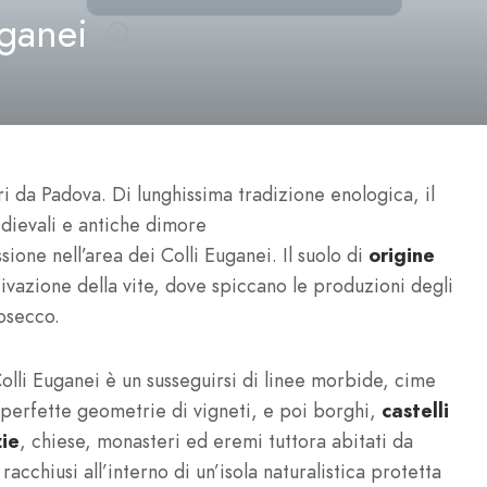
uganei
ri da Padova. Di lunghissima tradizione enologica, il
edievali e antiche dimore
ione nell’area dei Colli Euganei. Il suolo di
origine
ivazione della vite, dove spiccano le produzioni degli
rosecco.
Colli Euganei è un susseguirsi di linee morbide, cime
 perfette geometrie di vigneti, e poi borghi,
castelli
zie
, chiese, monasteri ed eremi tuttora abitati da
acchiusi all’interno di un’isola naturalistica protetta