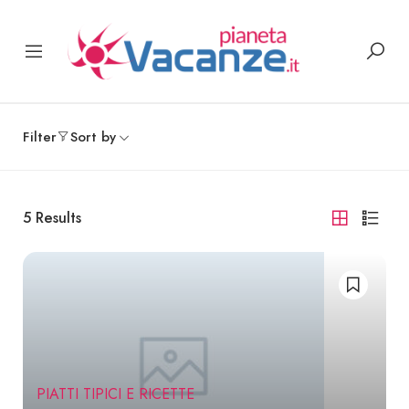
Filter
Sort by
5
Results
PIATTI TIPICI E RICETTE