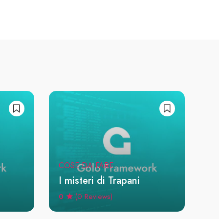
COSE DA FARE
I misteri di Trapani
0
(0 Reviews)