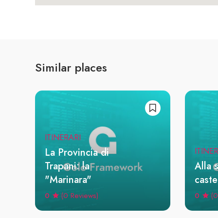
Similar places
ITINERARI
La Provincia di
ITINE
Trapani: la
Alla 
"Marinara"
castel
0
0
(0 Reviews)
(0