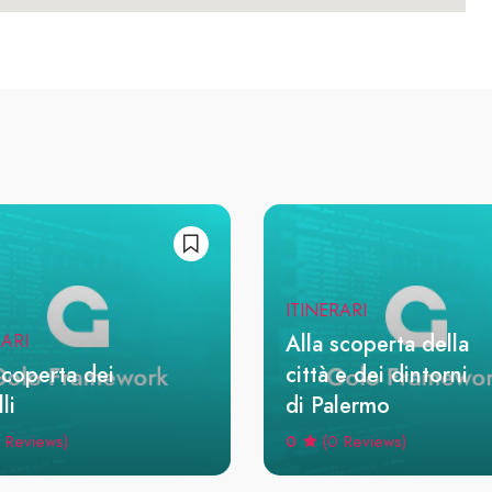
ITINERARI
Alla scoperta della
RARI
scoperta dei
città e dei dintorni
li
di Palermo
0
 Reviews)
(0 Reviews)