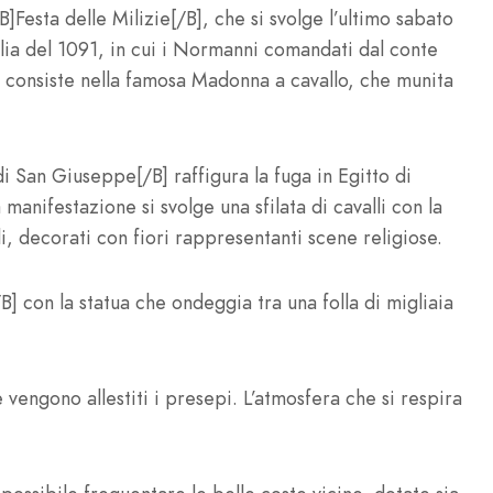
B]Festa delle Milizie[/B], che si svolge l’ultimo sabato
lia del 1091, in cui i Normanni comandati dal conte
à consiste nella famosa Madonna a cavallo, che munita
di San Giuseppe[/B] raffigura la fuga in Egitto di
nifestazione si svolge una sfilata di cavalli con la
li, decorati con fiori rappresentanti scene religiose.
/B] con la statua che ondeggia tra una folla di migliaia
vengono allestiti i presepi. L’atmosfera che si respira