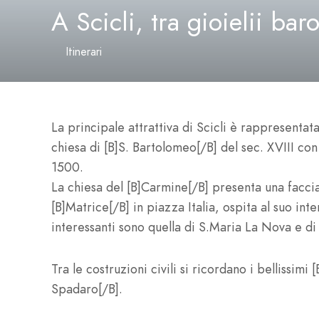
A Scicli, tra gioielii bar
Itinerari
La principale attrattiva di Scicli è rappresentata
chiesa di [B]S. Bartolomeo[/B] del sec. XVIII con
1500.
La chiesa del [B]Carmine[/B] presenta una faccia
[B]Matrice[/B] in piazza Italia, ospita al suo int
interessanti sono quella di S.Maria La Nova e di
Tra le costruzioni civili si ricordano i bellissim
Spadaro[/B].