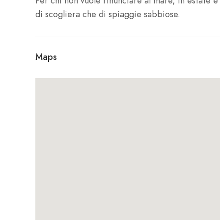
Per chi non vuole rinunciare al mare, in estate è
di scogliera che di spiaggie sabbiose.
Maps