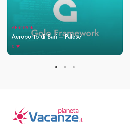
AEROPORTI
Aeroporto di Bari – Palese
0