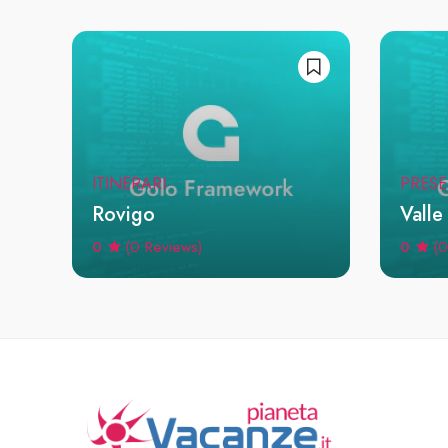
ITINERARI
PRESE
Rovigo
Valle
0
0
(0 Reviews)
(0