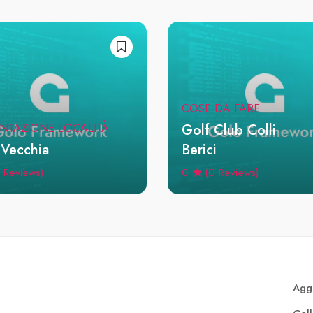
COSE DA FARE
Golf Club Colli
NTAZIONE LOCALITÀ
 Vecchia
Berici
0
 Reviews)
(0 Reviews)
Aggi