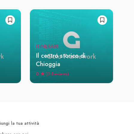
ITINERARI
Il centro storico di
Chioggia
0
(0 Reviews)
ungi la tua attività