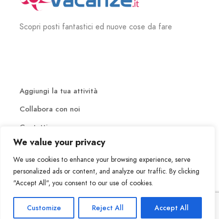
Scopri posti fantastici ed nuove cose da fare
Aggiungi la tua attività
Collabora con noi
Contatti
We value your privacy
We use cookies to enhance your browsing experience, serve
personalized ads or content, and analyze our traffic. By clicking
"Accept All", you consent to our use of cookies.
Copyrights © 2007 – 2023 PianetaVACANZE.it Tutti i diritti
Customize
Reject All
Accept All
Termini e condizioni
Privacy Policy
Credits
riservati
|
|