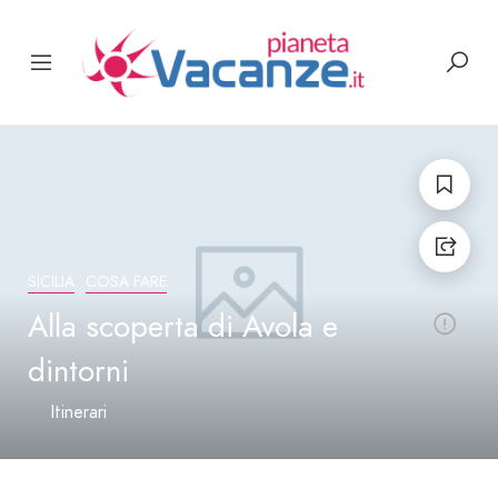
SICILIA
COSA FARE
Alla scoperta di Avola e
dintorni
Itinerari