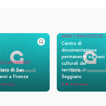
MUSEI E PINACOTECHE
Centro di
documentazione
permanente sui beni
culturali del
ZI E MONUMENTI
stero di San
territorio –
nni a Firenze
Seggiano
0
 Reviews)
(0 Reviews)