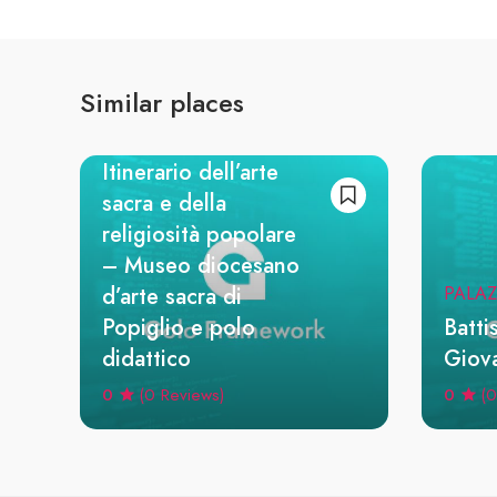
ITINERARI
MUSEI E PINACOTECHE
Similar places
Ecomuseo della
Montagna Pistoiese.
Itinerario dell’arte
sacra e della
religiosità popolare
– Museo diocesano
d’arte sacra di
PALAZ
Popiglio e polo
Batti
didattico
Giova
0
0
(0 Reviews)
(0