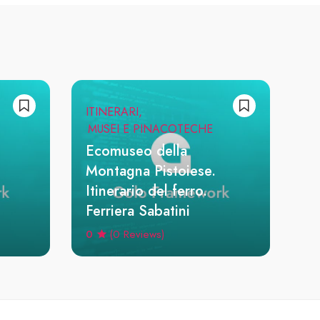
ITINERARI
MUSEI E PINACOTECHE
Ecomuseo della
Montagna Pistoiese.
Itinerario del ferro.
Ferriera Sabatini
0
(0 Reviews)