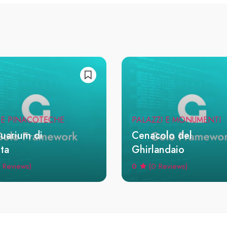
 E PINACOTECHE
PALAZZI E MONUMENTI
uarium di
Cenacolo del
ta
Ghirlandaio
0
 Reviews)
(0 Reviews)