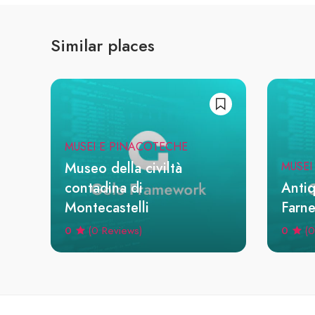
Similar places
MUSEI E PINACOTECHE
Museo della civiltà
MUSEI
contadina di
Antiq
Montecastelli
Farne
0
0
(0 Reviews)
(0