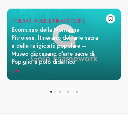
ITINERARI
MUSEI E PINACOTECHE
Ecomuseo della Montagna
Pistoiese. Itinerario dell’arte sacra
e della religiosità popolare –
Museo diocesano d’arte sacra di
Popiglio e polo didattico
0