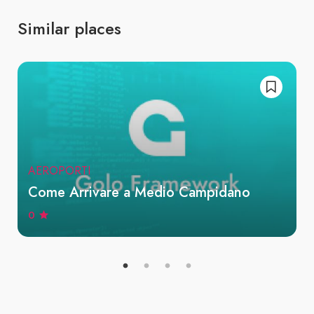
Similar places
AEROPORTI
Come Arrivare a Medio Campidano
0