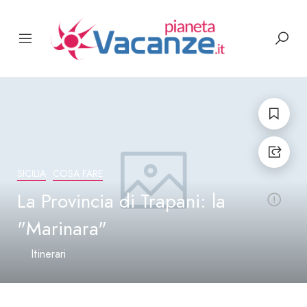
SICILIA
COSA FARE
La Provincia di Trapani: la
"Marinara"
Itinerari