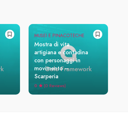
MUSEI E PINACOTECHE
Mostra di vita
artigiana e contadina
con personaggi in
movimento –
Scarperia
0
(0 Reviews)