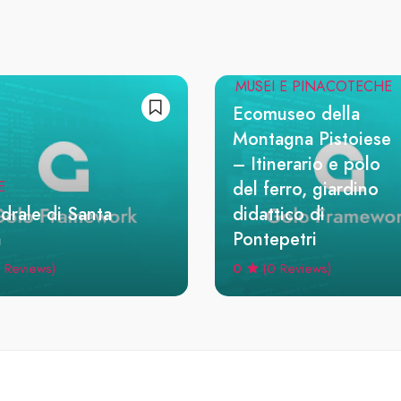
ITINERARI
MUSEI E PINACOTECHE
Ecomuseo della
Montagna Pistoiese
– Itinerario e polo
del ferro, giardino
E
drale di Santa
didattico di
a
Pontepetri
0
 Reviews)
(0 Reviews)