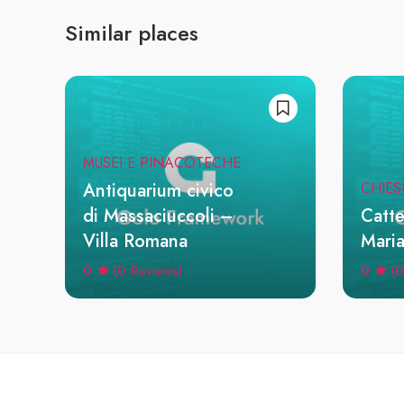
Similar places
MUSEI E PINACOTECHE
Antiquarium civico
CHIES
di Massaciuccoli –
Catte
Villa Romana
Mari
0
0
(0 Reviews)
(0