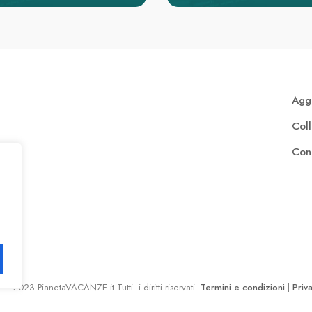
Aggi
Col
Cont
Termini e condizioni
Priv
– 2023 PianetaVACANZE.it Tutti i diritti riservati
|