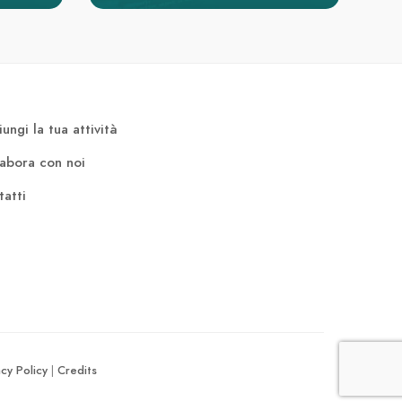
ungi la tua attività
labora con noi
atti
acy Policy
Credits
|