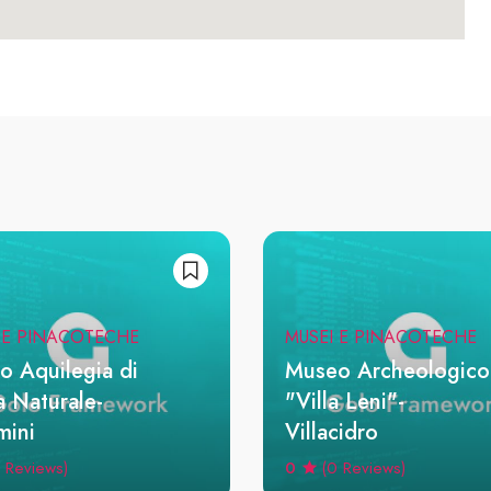
 E PINACOTECHE
MUSEI E PINACOTECHE
o Aquilegia di
Museo Archeologico
a Naturale-
"Villa Leni"-
mini
Villacidro
0
 Reviews)
(0 Reviews)