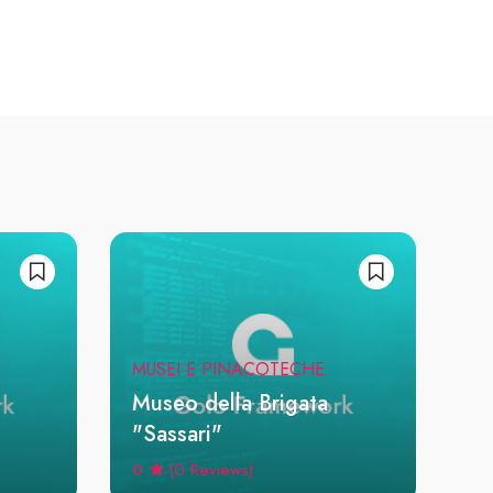
MUSEI E PINACOTECHE
Museo della Brigata
"Sassari"
0
(0 Reviews)