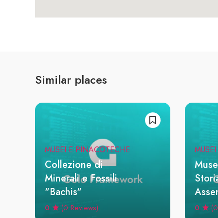
Similar places
MUSEI E PINACOTECHE
MUSEI
Collezione di
Muse
Minerali e Fossili
Stori
"Bachis"
Asse
0
0
(0 Reviews)
(0