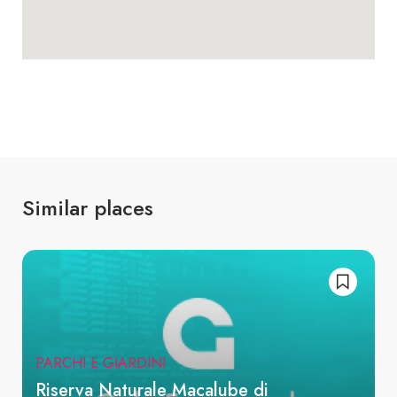
Similar places
PARCHI E GIARDINI
Riserva Naturale Macalube di