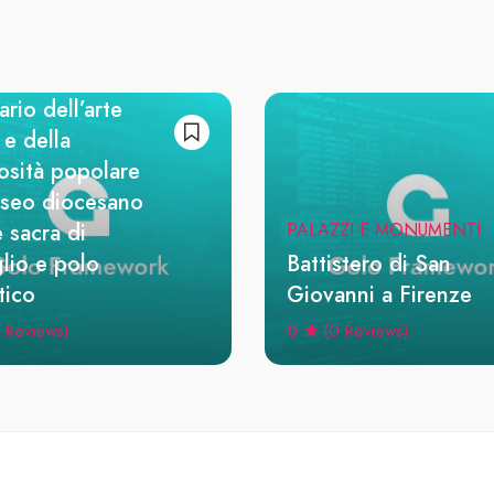
I E PINACOTECHE
useo della
gna Pistoiese.
ario dell’arte
 e della
iosità popolare
seo diocesano
e sacra di
PALAZZI E MONUMENTI
lio e polo
Battistero di San
tico
Giovanni a Firenze
0
 Reviews)
(0 Reviews)