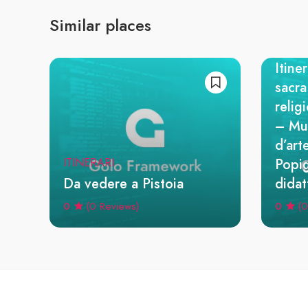
MUSE
Similar places
Ecom
Monta
Itiner
sacra
relig
– Mu
d’art
Popig
ITINERARI
Da vedere a Pistoia
didat
0
0
(0 Reviews)
(0