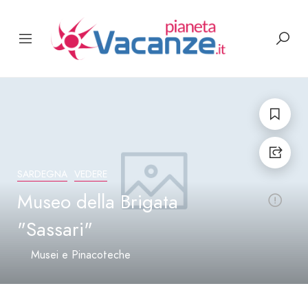
SARDEGNA
VEDERE
Museo della Brigata
"Sassari"
Musei e Pinacoteche