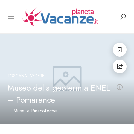
TOSCANA
VEDERE
Museo della geotermia ENEL
– Pomarance
Musei e Pinacoteche