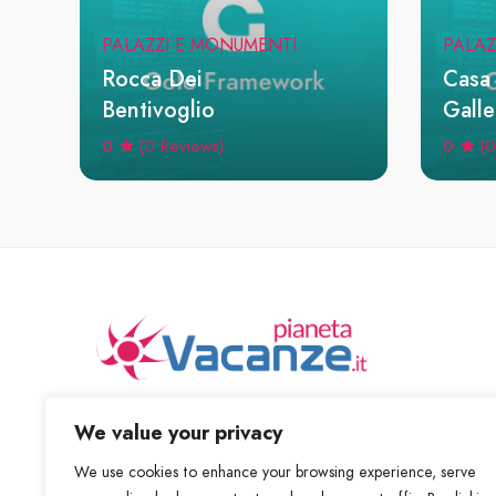
PALAZZI E MONUMENTI
PALAZ
Rocca Dei
Casa
Bentivoglio
Gallet
0
0
(0 Reviews)
(0
Scopri posti fantastici ed nuove cose da fare
We value your privacy
We use cookies to enhance your browsing experience, serve