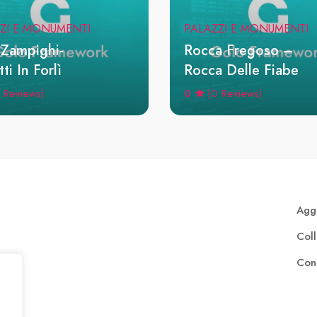
ZI E MONUMENTI
PALAZZI E MONUMENTI
 Zampighi-
Rocca Fregoso –
ti In Forlì
Rocca Delle Fiabe
0
 Reviews)
(0 Reviews)
Aggi
Col
Cont