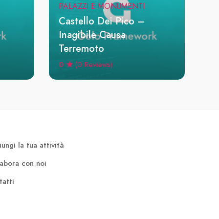
PALAZZI E MONUMENTI
Castello Dei Pico –
Inagibile Causa
Terremoto
0
(0 Reviews)
ungi la tua attività
labora con noi
atti