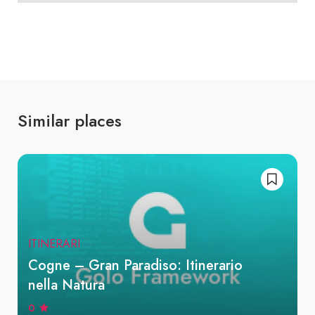
Similar places
ITINERARI
Cogne – Gran Paradiso: Itinerario
nella Natura
0