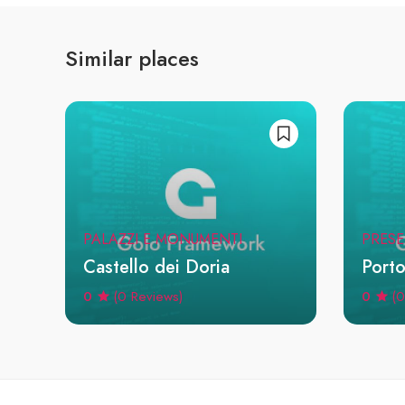
Similar places
PALAZZI E MONUMENTI
PRESE
Castello dei Doria
Porto
0
0
(0 Reviews)
(0