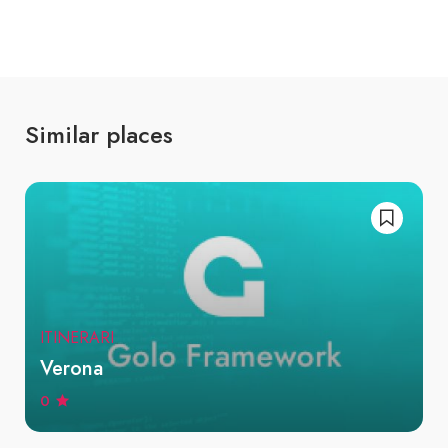
Similar places
ITINERARI
Verona
0