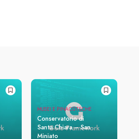
MUSEI E PINACOTECHE
Conservatorio di
Santa Chiara – San
Miniato