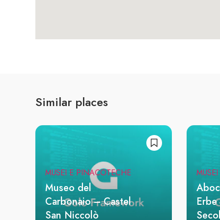
Similar places
MUSEI E PINACOTECHE
MUSEI
Museo del
Aboc
Carbonaio – Castel
Erbe 
San Niccolò
Secol