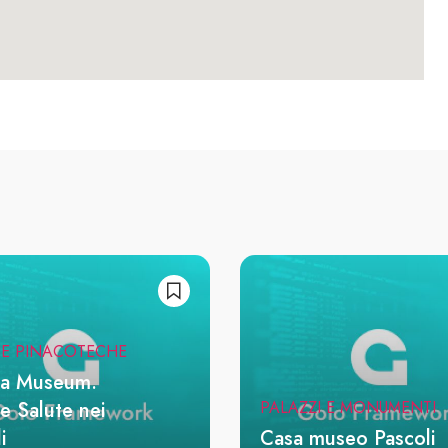
 E PINACOTECHE
a Museum.
e Salute nei
PALAZZI E MONUMENTI
i
Casa museo Pascoli