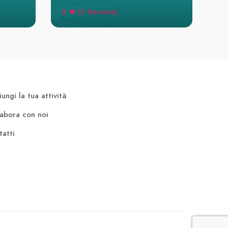
0
(0 Reviews)
ungi la tua attività
labora con noi
atti