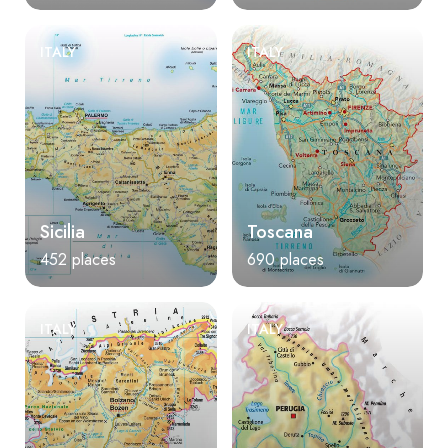
ITALY
ITALY
Sicilia
Toscana
452 places
690 places
ITALY
ITALY